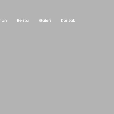
nan
Berita
Galeri
Kontak